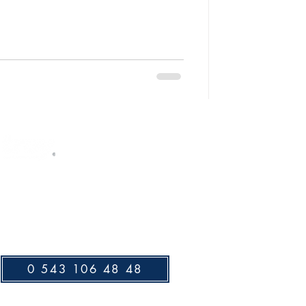
Gizlilik Politikası
Müşteri Hizmetleri
0 543 106 48 48