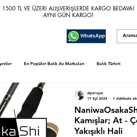
1500 TL VE ÜZERİ ALIŞVERİŞLERDE KARGO BEDAVA!
1500 TL VE ÜZERİ ALIŞVERİŞLERDE KARGO BEDAVA!
AYNI GÜN KARGO!
AYNI GÜN KARGO!
yenler
En Popüler Balık Av Markaları
Balık Türleri
alperuyar
17 Eyl 2024
1 dakikada ok
NaniwaOsakaShi
Kamışlar; At - Ç
Yakışıklı Hali