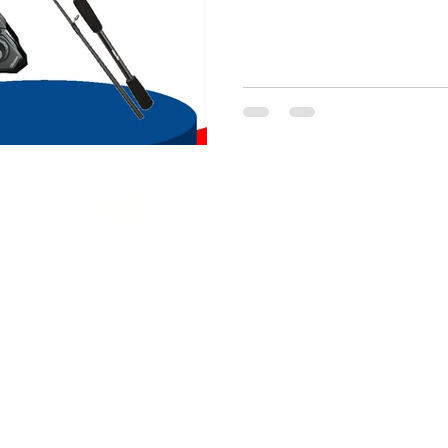
Mesafeli Satış Sözleşmesi
Teslimat ve İade Şartları
Sıkca Sorulan Sorular