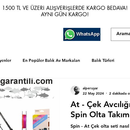
1500 TL VE ÜZERİ ALIŞVERİŞLERDE KARGO BEDAVA!
1500 TL VE ÜZERİ ALIŞVERİŞLERDE KARGO BEDAVA!
AYNI GÜN KARGO!
AYNI GÜN KARGO!
yenler
En Popüler Balık Av Markaları
Balık Türleri
alperuyar
22 May 2024
2 dakikada 
At - Çek Avcılığı
Spin Olta Takıml
Spin - At Çek olta seti nasıl