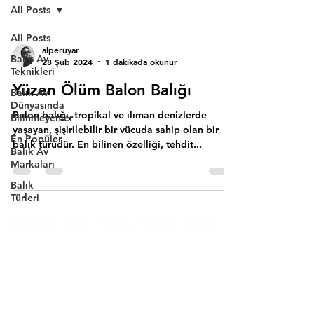
All Posts
All Posts
alperuyar
Balık Av
28 Şub 2024
1 dakikada okunur
Teknikleri
Yüzen Ölüm Balon Balığı
Balık Av
Dünyasında
Balon balığı, tropikal ve ılıman denizlerde
Bilinmeyenler
yaşayan, şişirilebilir bir vücuda sahip olan bir
En Popüler
balık türüdür. En bilinen özelliği, tehdit...
Balık Av
Markaları
Balık
Türleri
Ana Sayfa
Hakkımızda
Bize Ulaşın