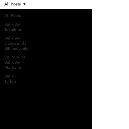
All Posts
All Posts
Balık Av
Teknikleri
Balık Av
Dünyasında
Bilinmeyenler
En Popüler
Balık Av
Markaları
Balık
Türleri