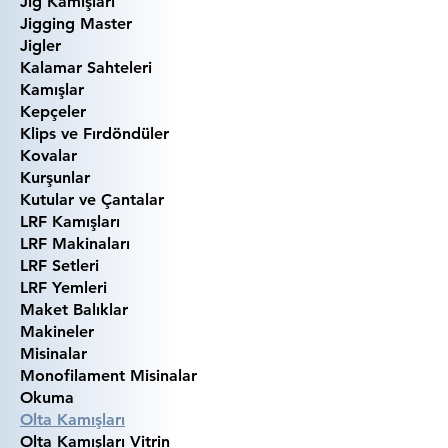
Jig Kamışları
Jigging Master
Jigler
Kalamar Sahteleri
Kamışlar
Kepçeler
Klips ve Fırdöndüler
Kovalar
Kurşunlar
Kutular ve Çantalar
LRF Kamışları
LRF Makinaları
LRF Setleri
LRF Yemleri
Maket Balıklar
Makineler
Misinalar
Monofilament Misinalar
Okuma
Olta Kamışları
Olta Kamışları Vitrin