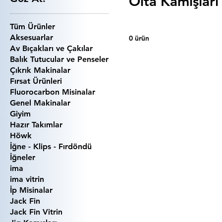
Olta Kamışları
Tüm Ürünler
Aksesuarlar
0 ürün
Av Bıçakları ve Çakılar
Balık Tutucular ve Penseler
Çıkrık Makinalar
Fırsat Ürünleri
Fluorocarbon Misinalar
Genel Makinalar
Giyim
Hazır Takımlar
Höwk
İğne - Klips - Fırdöndü
İğneler
ima
ima vitrin
İp Misinalar
Jack Fin
Jack Fin Vitrin