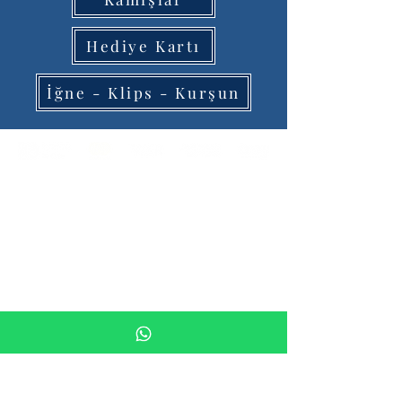
Hediye Kartı
İğne - Klips - Kurşun
Ana Sayfa
Hakkımızda
Bize Ulaşın
Blog
Mesafeli Satış Sözleşmesi