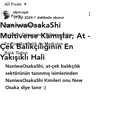
All Posts
alperuyar
All Posts
17 Eyl 2024
1 dakikada okunur
NaniwaOsakaShi
Balık Av Teknikleri
Multiverse Kamışlar; At -
Balık Av Dünyasında Bilinmeyenler
En Popüler Balık Av Markaları
Çek Balıkçılığının En
Balık Türleri
Yakışıklı Hali
NaniwaOsakaShi, at-çek balıkçılık 
sektörünün tanınmış isimlerinden 
NaniwaOsakaShi Kimileri onu New 
Osaka diye tanır :)