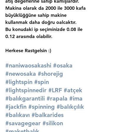
atış değerlerine sahip kamışlardır. 
Makina olarak da 2000 ile 3000 kafa 
büyüklüğğüne sahip makine 
kullanmak daha doğru oalcaktır.
Bu konudaki ip seçiminizde 0.08 ile 
0.12 arasında olabilir.
Herkese Rastgelsin :)
#naniwaosakashi
#osaka
#newosaka
#shorejig
#lightspin
#spin
#lightspinnedir
#LRF
#atçek
#balıkgarantili
#rapala
#ima
#jackfin
#spinning
#balıkçılık
#balıkavı
#balkarides
#savagegear
#silikon
#maketbalık