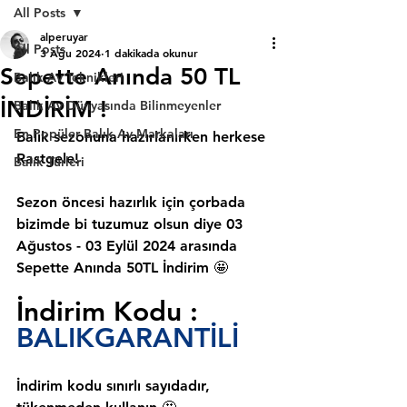
All Posts
alperuyar
All Posts
3 Ağu 2024
1 dakikada okunur
Sepette Anında 50 TL
Balık Av Teknikleri
İNDİRİM !
Balık Av Dünyasında Bilinmeyenler
En Popüler Balık Av Markaları
Balık sezonuna hazırlanırken herkese 
Rastgele!
Balık Türleri
Sezon öncesi hazırlık için çorbada 
bizimde bi tuzumuz olsun diye 03 
Ağustos - 03 Eylül 2024 arasında 
Sepette Anında 50TL İndirim 🤩
İndirim Kodu :
BALIKGARANTİLİ
İndirim kodu sınırlı sayıdadır, 