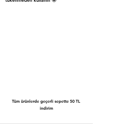
tükenmeden kullanın 🤩
Tüm ürünlerde geçerli sepette 50 TL 
indirim