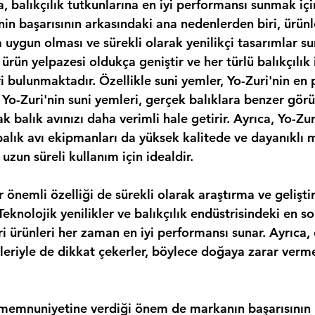
 balıkçılık tutkunlarına en iyi performansı sunmak içi
'nin başarısının arkasındaki ana nedenlerden biri, ürünl
a uygun olması ve sürekli olarak yenilikçi tasarımlar su
ürün yelpazesi oldukça geniştir ve her türlü balıkçılık i
i bulunmaktadır. Özellikle suni yemler, Yo-Zuri'nin en 
. Yo-Zuri'nin suni yemleri, gerçek balıklara benzer gör
 balık avınızı daha verimli hale getirir. Ayrıca, Yo-Zuri
 balık avı ekipmanları da yüksek kalitede ve dayanıklı
 uzun süreli kullanım için idealdir.
r önemli özelliği de sürekli olarak araştırma ve gelişt
Teknolojik yenilikler ve balıkçılık endüstrisindeki en so
i ürünleri her zaman en iyi performansı sunar. Ayrıca,
leriyle de dikkat çekerler, böylece doğaya zarar verme
 memnuniyetine verdiği önem de markanın başarısının b