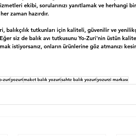
izmetleri ekibi, sorularınızı yanıtlamak ve herhangi bi
 her zaman hazırdır.
, balıkçılık tutkunları için kaliteli, güvenilir ve yenilik
Eğer siz de balık avı tutkusunu Yo-Zuri'nin üstün kalite
ak istiyorsanız, onların ürünlerine göz atmanızı kesin
o-zuri
yozuri
maket balık yozuri
sahte balık yozuri
yozurzi markası