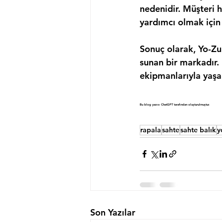
nedenidir. Müşteri h
yardımcı olmak için
Sonuç olarak, Yo-Zuri
sunan bir markadır. 
ekipmanlarıyla yaşam
Bu blog yazısı ChatGPT tarafından oluşturulmuştur.
rapala
sahte
sahte balık
y
Son Yazılar