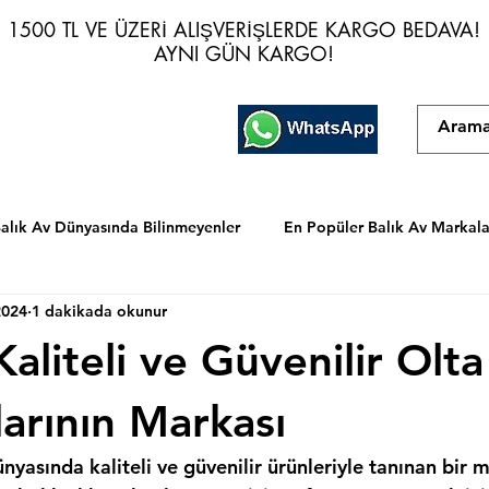
1500 TL VE ÜZERİ ALIŞVERİŞLERDE KARGO BEDAVA!
1500 TL VE ÜZERİ ALIŞVERİŞLERDE KARGO BEDAVA!
AYNI GÜN KARGO!
AYNI GÜN KARGO!
alık Av Dünyasında Bilinmeyenler
En Popüler Balık Av Markala
2024
1 dakikada okunur
Kaliteli ve Güvenilir Olta
arının Markası
ünyasında kaliteli ve güvenilir ürünleriyle tanınan bir m