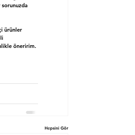
r sorunuzda 
çi ürünler 
li 
likle öneririm.
Hepsini Gör