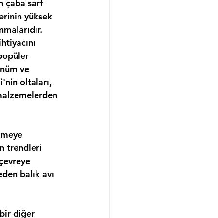
n çaba sarf 
erinin yüksek 
nmalarıdır.
htiyacını 
popüler 
ünüm ve 
'nin oltaları, 
 malzemelerden 
irmeye 
n trendleri 
 çevreye 
den balık avı 
ir diğer 