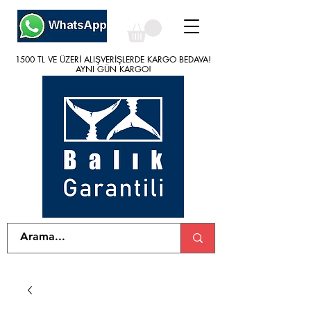
1500 TL VE ÜZERİ ALIŞVERİŞLERDE KARGO BEDAVA!
1500 TL VE ÜZERİ ALIŞVERİŞLERDE KARGO BEDAVA!
AYNI GÜN KARGO!
AYNI GÜN KARGO!