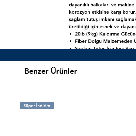
dayanıklı halkaları ve makine 
korozyon etkisine karşı koru
sağlam tutuş imkanı sağlama
üretildiği için esnek ve dayanık
20lb (9kg) Kaldırma Gücüne
Fiber Dolgu Malzemeden Ür
Sağlam Tutuş İçin Eva Sap K
120 cm:
140 gram ağırlığındad
Benzer Ürünler
150 cm:
215 gram ağırlığındad
165 cm:
235 gram ağırlığındad
180 cm:
285 gram ağırlığındad
Süper İndirim