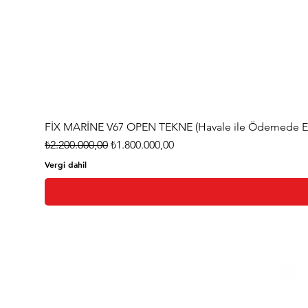
FİX MARİNE V67 OPEN TEKNE (Havale ile Ödemede Eks
Normal Fiyat
İndirimli Fiyat
₺2.200.000,00
₺1.800.000,00
Vergi dahil