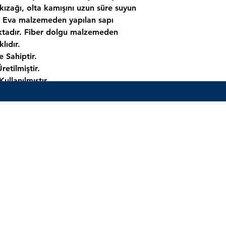
kızağı, olta kamışını uzun süre suyun
r. Eva malzemeden yapılan sapı
ktadır. Fiber dolgu malzemeden
lıdır.
 Sahiptir.
etilmiştir.
ullanılmıştır.
ır.
ır.
ır.
ır.
Henüz Değerlendirme Yok
Fikirlerinizi paylaşın. İlk değerlendirmeyi siz yazın.
Değerlendirme Yap