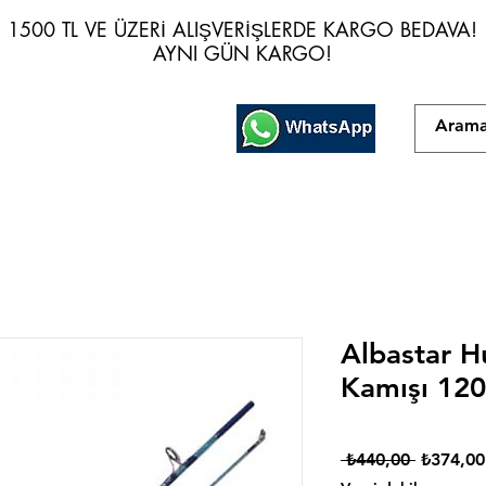
1500 TL VE ÜZERİ ALIŞVERİŞLERDE KARGO BEDAVA!
1500 TL VE ÜZERİ ALIŞVERİŞLERDE KARGO BEDAVA!
AYNI GÜN KARGO!
AYNI GÜN KARGO!
Albastar H
Kamışı 12
Normal
 ₺440,00 
₺374,00
Fiyat