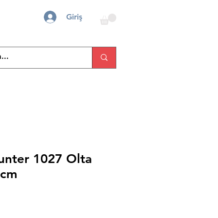
Giriş
unter 1027 Olta
0cm
İndirimli
Fiyat