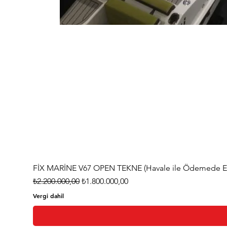
FİX MARİNE V67 OPEN TEKNE (Havale ile Ödemede Eks
Normal Fiyat
İndirimli Fiyat
₺2.200.000,00
₺1.800.000,00
Vergi dahil