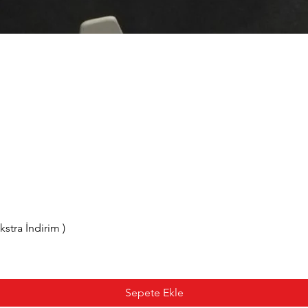
tra İndirim )
Sepete Ekle