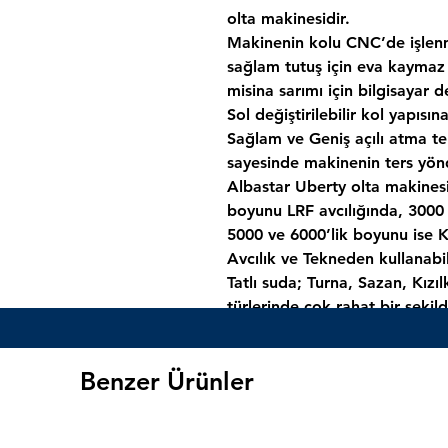
olta makinesidir.
Makinenin kolu CNC’de işlen
sağlam tutuş için eva kaymaz
misina sarımı için bilgisayar d
Sol değiştirilebilir kol yapısına
Sağlam ve Geniş açılı atma tel
sayesinde makinenin ters yö
Albastar Uberty olta makines
boyunu LRF avcılığında, 3000 
5000 ve 6000’lik boyunu ise K
Avcılık ve Tekneden kullanabili
Tatlı suda; Turna, Sazan, Kızı
türlerinde çok rahat bir şekild
Denizde; Lüfer, Levrek, Çinek
Kefal
gibi balık türlerinde çok
Benzer Ürünler
6000
5+1
4.7:1
0.45 mm / 275 
0.50 mm / 155 