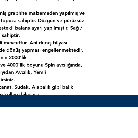
miş graphite malzemeden yapılmış ve
 topuza sahiptir. Düzgün ve pürüzsüz
estekli balans ayarı yapılmıştır. Sağ /
 sahiptir.
i mevcuttur. Ani duruş bilyası
nde dönüş yapması engellenmektedir.
inin
2000’lik
ve 4000’lik boyunu Spin avcılığında,
ıyıdan Avcılık, Yemli
rsiniz.
lkanat, Sudak, Alabalık gibi balık
e kullanabilirsiniz.
op, Karagöz, İstavrit, Palamut,
 rahat bir şekilde kullanabilirsiniz.
m
425 g
88 cm
14 kg
Önde
m