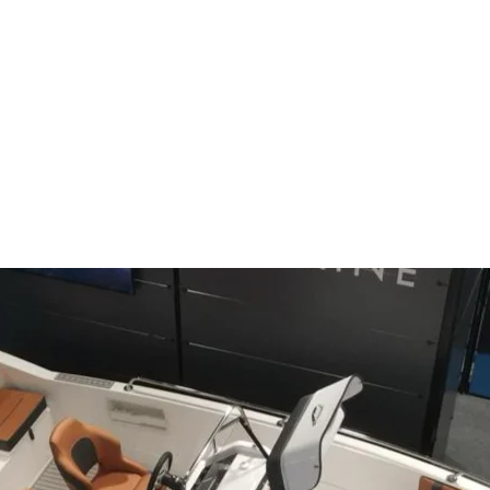
Henüz Değerlendirme Yok
Fikirlerinizi paylaşın. İlk değerlendirmeyi siz yazın.
Değerlendirme Yap