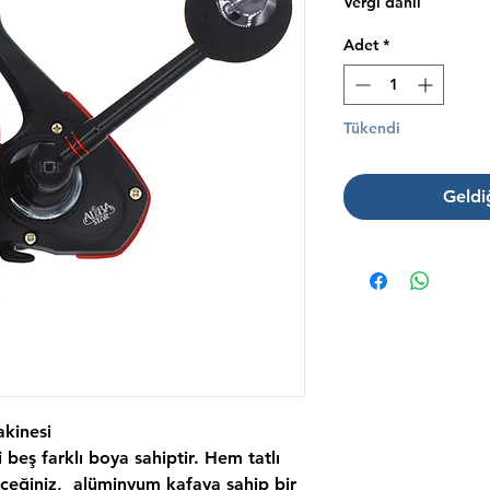
Vergi dahil
Adet
*
Tükendi
Geldi
kinesi
beş farklı boya sahiptir. Hem tatlı
ceğiniz, alüminyum kafaya sahip bir