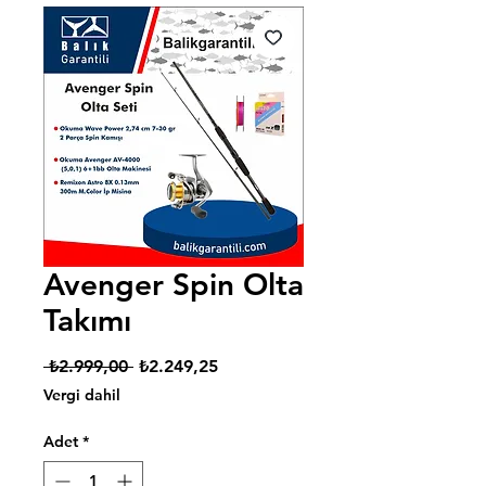
Avenger Spin Olta
Takımı
Normal
İndirimli
 ₺2.999,00 
₺2.249,25
Fiyat
Fiyat
Vergi dahil
Adet
*