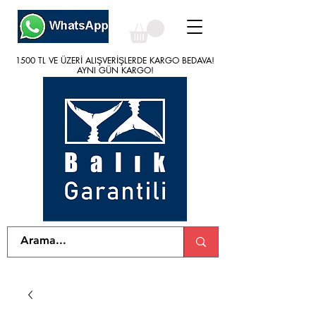
1500 TL VE ÜZERİ ALIŞVERİŞLERDE KARGO BEDAVA!
1500 TL VE ÜZERİ ALIŞVERİŞLERDE KARGO BEDAVA!
AYNI GÜN KARGO!
AYNI GÜN KARGO!