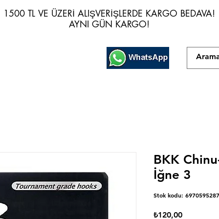
1500 TL VE ÜZERİ ALIŞVERİŞLERDE KARGO BEDAVA!
1500 TL VE ÜZERİ ALIŞVERİŞLERDE KARGO BEDAVA!
AYNI GÜN KARGO!
AYNI GÜN KARGO!
BKK Chinu
İğne 3
Stok kodu: 697059528
Fiyat
₺120,00