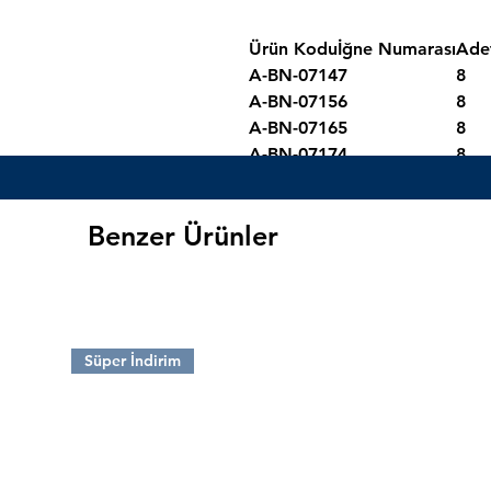
Ürün Kodu
İğne Numarası
Ade
A-BN-0714
7
8
A-BN-0715
6
8
A-BN-0716
5
8
A-BN-0717
4
8
A-BN-0718
3
8
A-BN-0719
2
8
Benzer Ürünler
A-BN-0720
1
8
A-BN-0721
1/0
7
Süper İndirim