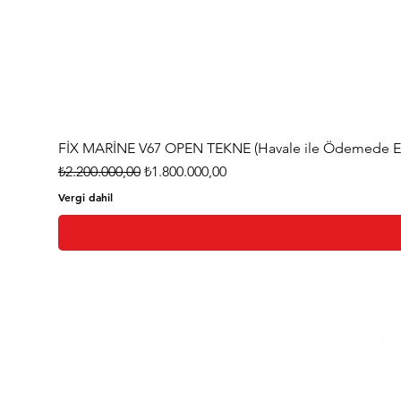
FİX MARİNE V67 OPEN TEKNE (Havale ile Ödemede Eks
Normal Fiyat
İndirimli Fiyat
₺2.200.000,00
₺1.800.000,00
Vergi dahil
Ana Sayfa