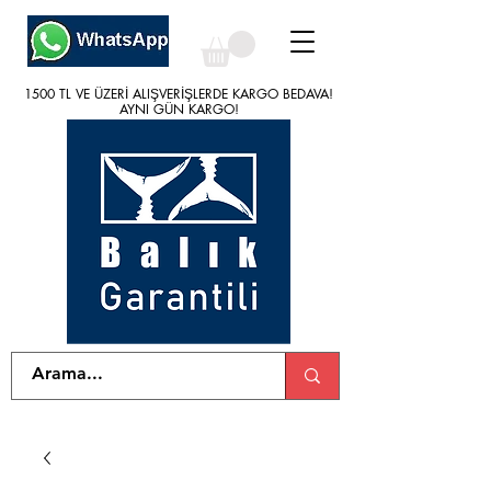
1500 TL VE ÜZERİ ALIŞVERİŞLERDE KARGO BEDAVA!
1500 TL VE ÜZERİ ALIŞVERİŞLERDE KARGO BEDAVA!
AYNI GÜN KARGO!
AYNI GÜN KARGO!