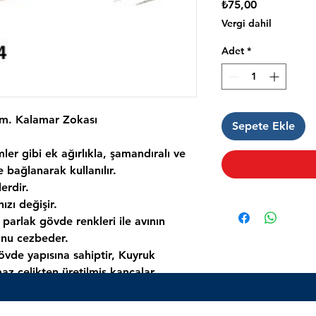
Fiyat
₺75,00
Vergi dahil
Adet
*
 cm. Kalamar Zokası
Sepete Ekle
er gibi ek ağırlıkla, şamandıralı ve
 bağlanarak kullanılır.
lerdir.
hızı değişir.
 parlak gövde renkleri ile avının
 onu cezbeder.
övde yapısına sahiptir, Kuyruk
az çelikten üretilmiş kancalar
Ahtapot avcılığında kullanılmaktadır.