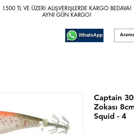
1500 TL VE ÜZERİ ALIŞVERİŞLERDE KARGO BEDAVA!
1500 TL VE ÜZERİ ALIŞVERİŞLERDE KARGO BEDAVA!
AYNI GÜN KARGO!
AYNI GÜN KARGO!
Captain 3
Zokası 8cm 
Squid - 4