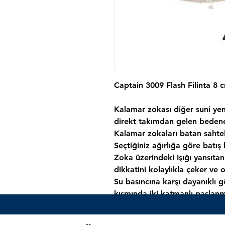
Captain 3009 Flash Filinta 8
Kalamar zokası diğer suni yeml
direkt takımdan gelen bedene
Kalamar zokaları batan sahte
Seçtiğiniz ağırlığa göre batış 
Zoka üzerindeki Işığı yansıtan
dikkatini kolaylıkla çeker ve
Su basıncına karşı dayanıklı g
kısmında iki katmanlı paslanm
bulunmaktadır.
Genellikle Kalamar, Sübye ve 