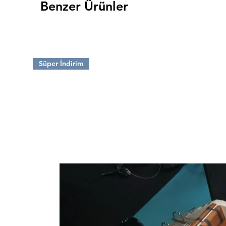
Benzer Ürünler
Özel olarak üretilmiş plastik
satılmaktadır.
Kalamar Zokası
Süper İndirim