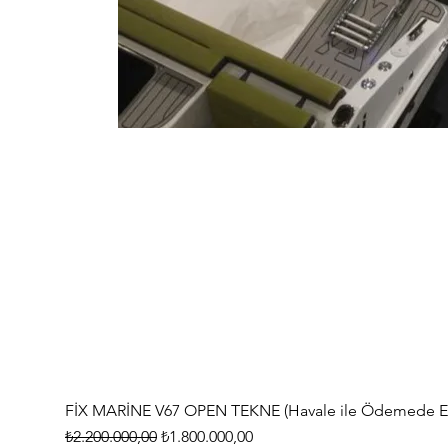
FİX MARİNE V67 OPEN TEKNE (Havale ile Ödemede Eks
Normal Fiyat
İndirimli Fiyat
₺2.200.000,00
₺1.800.000,00