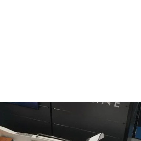
 PVC Paket içerisinde 1 Adet olarak
Henüz Değerlendirme Yok
Fikirlerinizi paylaşın. İlk değerlendirmeyi siz yazın.
Değerlendirme Yap