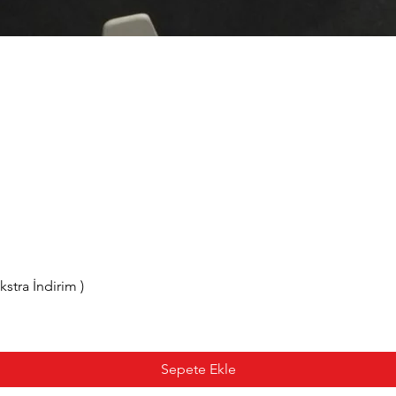
tra İndirim )
Sepete Ekle