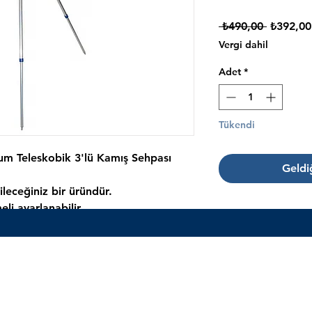
Normal
 ₺490,00 
₺392,00
Fiyat
Vergi dahil
Adet
*
Tükendi
um Teleskobik 3'lü Kamış Sehpası
Geldi
ileceğiniz bir üründür.
eli ayarlanabilir
e civileri sayesinde kamış ayağınız
.
olta kamışı konulabilmektedir.
rdır.