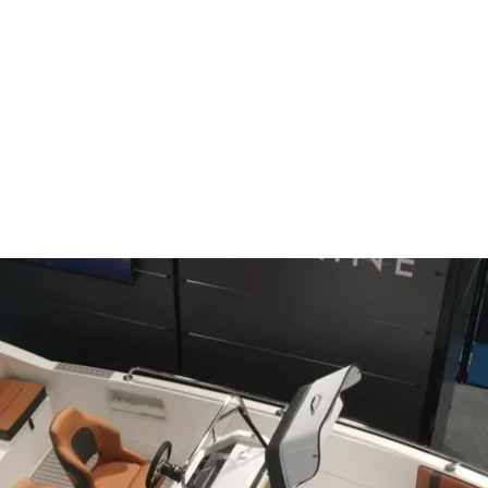
Henüz Değerlendirme Yok
Fikirlerinizi paylaşın. İlk değerlendirmeyi siz yazın.
Değerlendirme Yap