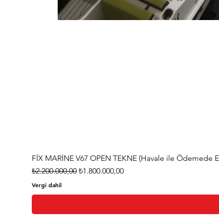
FİX MARİNE V67 OPEN TEKNE (Havale ile Ödemede Eks
Normal Fiyat
İndirimli Fiyat
₺2.200.000,00
₺1.800.000,00
Vergi dahil