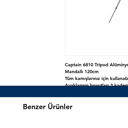
Captain 6810 Tripod Alüminy
Mandallı 120cm
Tüm kamışlarınız için kullanab
Ayaklarının boyutları 3 kadem
Ayak uçlarında zemin sabitlem
daha dayanıklı hale gelecektir
Benzer Ürünler
Kamuış ayağı üzerine 5 Adet 
Maximum 120 cm uzunluğu va
Kamış Ayağı Tripod