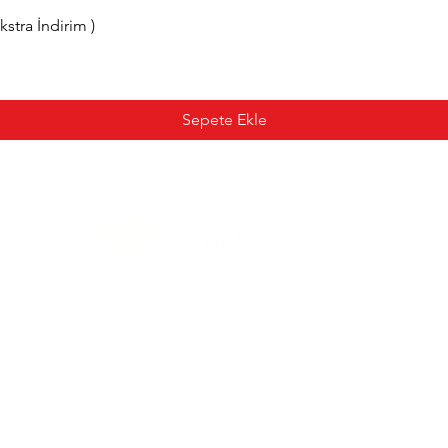
tra İndirim )
Sepete Ekle
Mesafeli Satış Sözleşmesi
Teslimat ve İade Şartları
Sıkca Sorulan Sorular