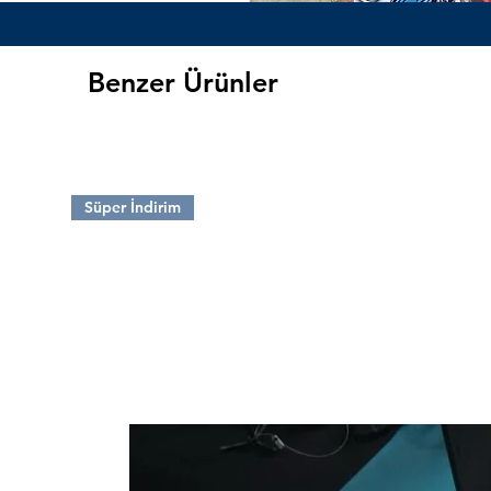
Benzer Ürünler
Full Fish Yummy Squid 280M
Silikon Kalamar
Süper İndirim