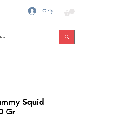
Giriş
Yummy Squid
0 Gr
İndirimli
Fiyat