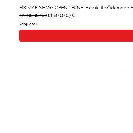
FİX MARİNE V67 OPEN TEKNE (Havale ile Ödemede Eks
Normal Fiyat
İndirimli Fiyat
₺2.200.000,00
₺1.800.000,00
Vergi dahil
Ana Sayfa
Hakkımızda
Bize Ulaşın
Blog