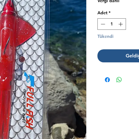
Vergi dahil
Adet
*
Tükendi
Geldi