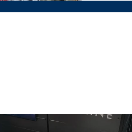
m 250 Gr
Henüz Değerlendirme Yok
Fikirlerinizi paylaşın. İlk değerlendirmeyi siz yazın.
Değerlendirme Yap