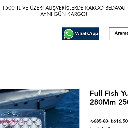
1500 TL VE ÜZERİ ALIŞVERİŞLERDE KARGO BEDAVA!
1500 TL VE ÜZERİ ALIŞVERİŞLERDE KARGO BEDAVA!
AYNI GÜN KARGO!
AYNI GÜN KARGO!
Full Fish 
280Mm 25
Normal
 ₺685,00 
₺616,50
Fiyat