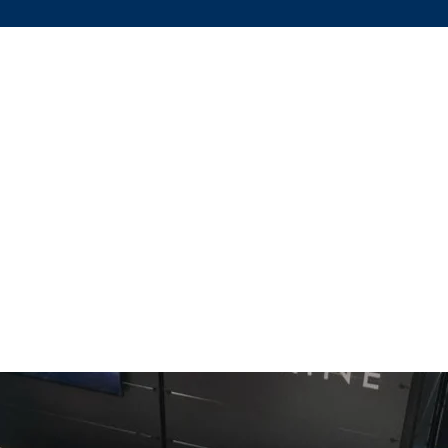
adece Türkiye’ye özel 3 farklı ek renk
ile sizler için. "
Henüz Değerlendirme Yok
Fikirlerinizi paylaşın. İlk değerlendirmeyi siz yazın.
Değerlendirme Yap