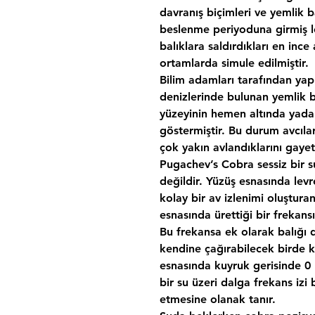
davranış biçimleri ve yemlik ba
beslenme periyoduna girmiş l
balıklara saldırdıkları en ince
ortamlarda simule edilmiştir.
Bilim adamları tarafından yap
denizlerinde bulunan yemlik 
yüzeyinin hemen altında yad
göstermiştir. Bu durum avcıla
çok yakın avlandıklarını gaye
Pugachev’s Cobra sessiz bir s
değildir. Yüzüş esnasında levr
kolay bir av izlenimi oluştura
esnasında ürettiği bir frekans
Bu frekansa ek olarak balığı 
kendine çağırabilecek birde k
esnasında kuyruk gerisinde 0
bir su üzeri dalga frekans izi 
etmesine olanak tanır.