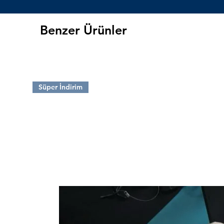
Bu rakipsiz ve efsane model s
seçeneği olan Poison Ivy serisi 
Benzer Ürünler
Boy (mm) 90
Ağırlık 12gr
Süper İndirim