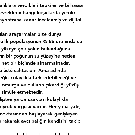
lıklara verdikleri tepkiler ve bilhassa
evreklerin hangi koşullarda yemlik
 ayrıntısına kadar incelenmiş ve dijital
ılan araştırmalar bize dünya
balık popülasyonun % 85 oranında su
a yüzeye çok yakın bulunduğunu
rın bir çoğunun su yüzeyine neden
t net bir biçimde aktarmaktadır.
u üstü sahtesidir. Ama aslında
eğin kolaylıkla fark edebileceği ve
n omurga ve pulların çıkardığı yüzüş
ı simüle etmektedir.
dipten ya da uzaktan kolaylıkla
uyruk vurgusu vardır. Her yana yatış
 noktasından başlayarak genişleyen
bırakarak avcı balığın kendisini takip