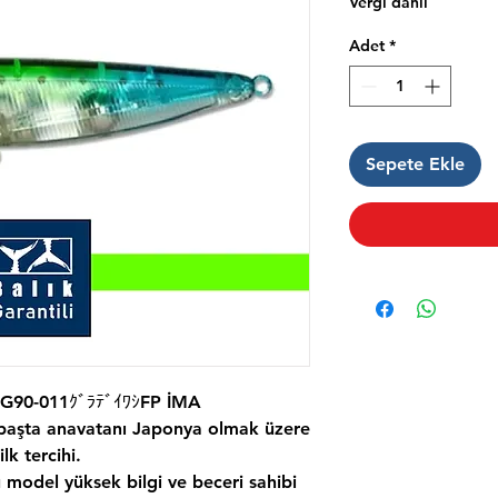
Vergi dahil
Adet
*
Sepete Ekle
90-011ｸﾞﾗﾃﾞｲﾜｼFP İMA
n başta anavatanı Japonya olmak üzere
lk tercihi.
u model yüksek bilgi ve beceri sahibi