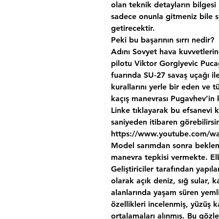
olan teknik detayların bilgesi
sadece onunla gitmeniz bile s
getirecektir.
Peki bu başarının sırrı nedir?
Adını Sovyet hava kuvvetlerin
pilotu Viktor Gorgiyevic Pucag
fuarında SU-27 savaş uçağı ile
kurallarını yerle bir eden ve
kaçış manevrası Pugavhev’in 
Linke tıklayarak bu efsanevi k
saniyeden itibaren görebilirsin
https://www.youtube.com/w
Model sarımdan sonra bekle
manevra tepkisi vermekte. Elb
Geliştiriciler tarafından yapı
olarak açık deniz, sığ sular, k
alanlarında yaşam süren yemli
özellikleri incelenmiş, yüzüş
ortalamaları alınmış. Bu gözl