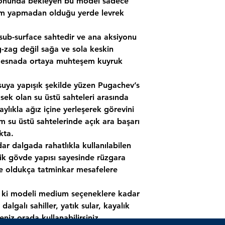
yonunda bekleyen bu model sadece
rım yapmadan olduğu yerde levrek
sub-surface sahtedir ve ana aksiyonu
g-zag değil sağa ve sola keskin
 bu esnada ortaya muhteşem kuyruk
suya yapışık şekilde yüzen Pugachev’s
ek olan su üstü sahteleri arasında
ylıkla ağız içine yerleşerek görevini
m su üstü sahtelerinde açık ara başarı
kta.
r dalgada rahatlıkla kullanılabilen
 gövde yapısı sayesinde rüzgara
ile oldukça tatminkar mesafelere
 ki modeli medium seçeneklere kadar
dalgalı sahiller, yatık sular, kayalık
seniz orada kullanabilirsiniz.