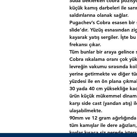
Suda beklerken cobra pozis
küçük kamış darbeleri ile sa
saldırılarına olanak sağlar.
Pugachev’s Cobra esasen bir 
slide’dır. Yüzüş esnasından zi
kayarak yatış sergiler. İşte
frekansı çıkar.
Tüm bunlar bir araya gelince 
Cobra ıskalama oranı çok yüks
levreğin vakumu sırasında kola
yerine getirmekte ve diğer tü
yüzdesi ile en ön plana çıkma
30 yada 40 cm yüksekliğe kada
ürün küçük mükemmel dinamik
karşı side cast (yandan atış) 
ulaşabilmekte.
90mm ve 12 gram ağırlığında
tüm kamışlar ile dere ağızları, 
kıyılar kısaca siz nerede ister