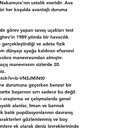
 Nakamura’nın ustalık eseridir. Ava
izi her koşulda avantajlı duruma
de görev yapan savaş uçakları test
hev’in 1989 yılında bir havacılık
 gerçekleştirdiği ve adeta fizik
 tüm dünyayı ayağa kaldıran efsanevi
kobra manevrasından almıştır.
açış manevrasını sizlerde 20.
iz.
atch?v=b-VNSJMiNt0
me durumuna geçerken benzer bir
ette başarının sırrı sadece bu değil.
lan araştırma ve çalışmalarda genel
ayalık alanlar, liman ve barınak
k balık popülasyonlarının davranış
 karakterleri gözlemlenmiş ve boy
emlere ek olarak deniz levreklerininde