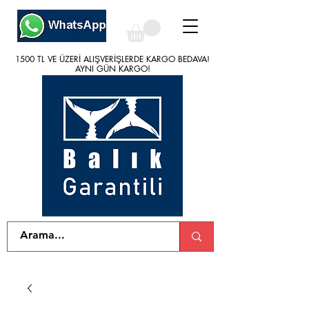
1500 TL VE ÜZERİ ALIŞVERİŞLERDE KARGO BEDAVA!
1500 TL VE ÜZERİ ALIŞVERİŞLERDE KARGO BEDAVA!
AYNI GÜN KARGO!
AYNI GÜN KARGO!