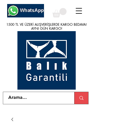
1500 TL VE ÜZERİ ALIŞVERİŞLERDE KARGO BEDAVA!
1500 TL VE ÜZERİ ALIŞVERİŞLERDE KARGO BEDAVA!
AYNI GÜN KARGO!
AYNI GÜN KARGO!