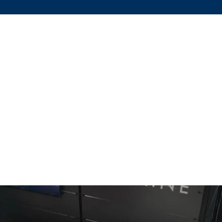
kneden popping ve kıyıdan shore
bilir.
rlanmıştır. 1,6 mm paslanmaz çelik
kaç kat ekstra güçlü parlak kaplama
Henüz Değerlendirme Yok
Fikirlerinizi paylaşın. İlk değerlendirmeyi siz yazın.
Değerlendirme Yap