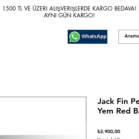
1500 TL VE ÜZERİ ALIŞVERİŞLERDE KARGO BEDAVA!
1500 TL VE ÜZERİ ALIŞVERİŞLERDE KARGO BEDAVA!
AYNI GÜN KARGO!
AYNI GÜN KARGO!
Jack Fin P
Yem Red B
Fiyat
₺2.900,00