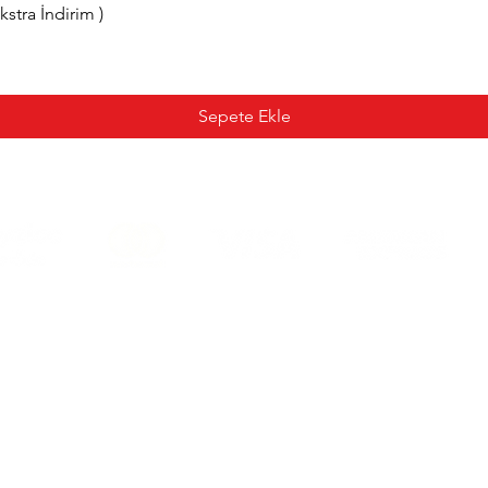
tra İndirim )
Sepete Ekle
Mesafeli Satış Sözleşmesi
Teslimat ve İade Şartları
Sıkca Sorulan Sorular