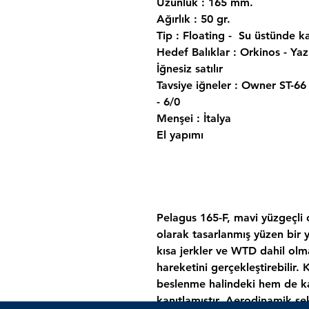
Uzunluk : 165 mm.
Ağırlık : 50 gr.
Tip : Floating - Su üstünde k
Hedef Balıklar : Orkinos - Yazı
İğnesiz satılır
Tavsiye iğneler : Owner ST-66
- 6/0
Menşei : İtalya
El yapımı
Pelagus 165-F, mavi yüzgeçli 
olarak tasarlanmış yüzen bir 
kısa jerkler ve WTD dahil olm
hareketini gerçekleştirebilir.
beslenme halindeki hem de kay
kanıtlamıştır. Aerodinamik şek