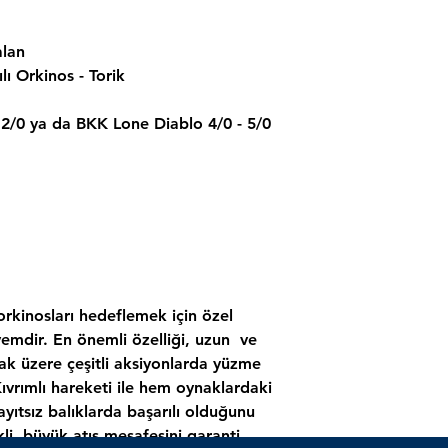
alan
lı Orkinos - Torik
 2/0 ya da BKK Lone Diablo 4/0 - 5/0
orkinosları hedeflemek için özel
yemdir. En önemli özelliği, uzun ve
ak üzere çeşitli aksiyonlarda yüzme
 Kıvrımlı hareketi ile hem oynaklardaki
ıtsız balıklarda başarılı olduğunu
li, büyük atış mesafesini garanti