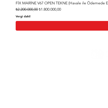
FİX MARİNE V67 OPEN TEKNE (Havale ile Ödemede Eks
Normal Fiyat
İndirimli Fiyat
₺2.200.000,00
₺1.800.000,00
Vergi dahil
Ana Sayfa
Hakkımızda
Bize Ulaşın
Blog