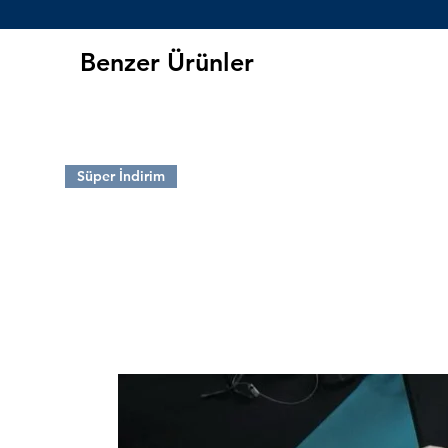
etmek için tasarlanmıştır. Te
jigging disiplinlerinde kullanıla
Benzer Ürünler
Yem, ağır balıkçılık için tasa
telle donanmıştır ve boya bir
ile korunmaktadır.
Süper İndirim