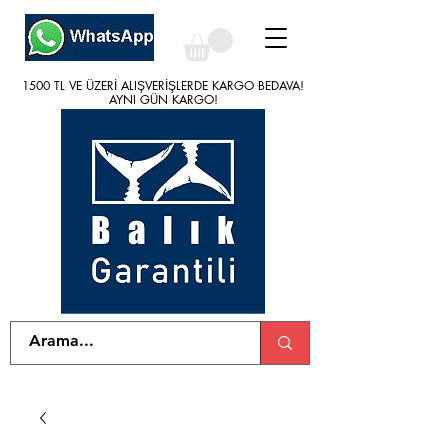
1500 TL VE ÜZERİ ALIŞVERİŞLERDE KARGO BEDAVA!
1500 TL VE ÜZERİ ALIŞVERİŞLERDE KARGO BEDAVA!
AYNI GÜN KARGO!
AYNI GÜN KARGO!