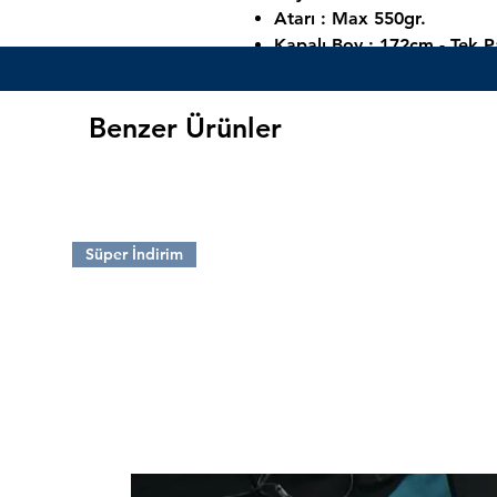
Atarı : Max 550gr.
Kapalı Boy : 172cm - Tek P
Halka Ayakları : ALPS
Ağırlığı : 175 gr.
Benzer Ürünler
Uygun olduğu ip kalınlığı :
60 derecede 35kg drag
Spiral halka dizilimi
Süper İndirim