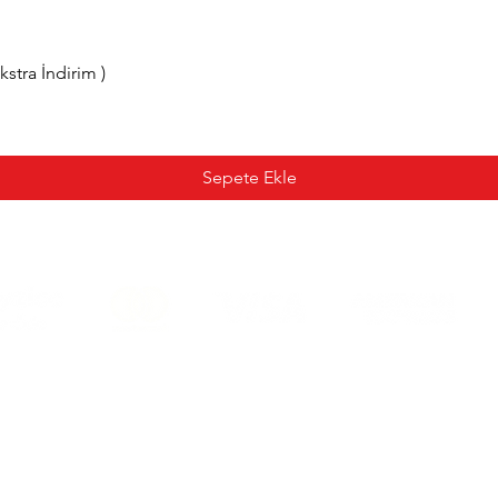
tra İndirim )
Sepete Ekle
Mesafeli Satış Sözleşmesi
Teslimat ve İade Şartları