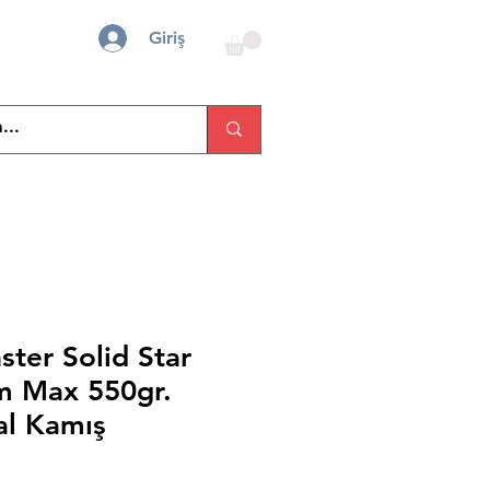
Giriş
ster Solid Star
m Max 550gr.
ral Kamış