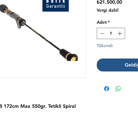
Fiyat
₺21.500,00
Vergi dahil
Adet
*
Tükendi
Geldi
B 172cm Max 550gr. Tetikli Spiral