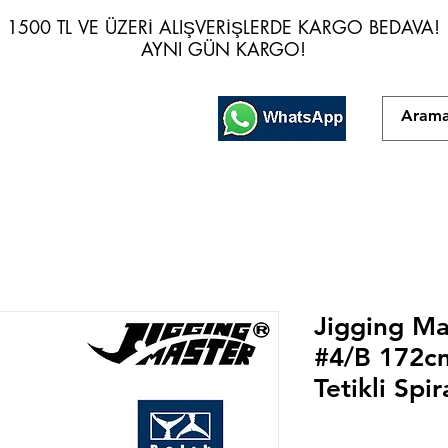
1500 TL VE ÜZERİ ALIŞVERİŞLERDE KARGO BEDAVA!
1500 TL VE ÜZERİ ALIŞVERİŞLERDE KARGO BEDAVA!
AYNI GÜN KARGO!
AYNI GÜN KARGO!
Jigging Ma
#4/B 172c
Tetikli Spi