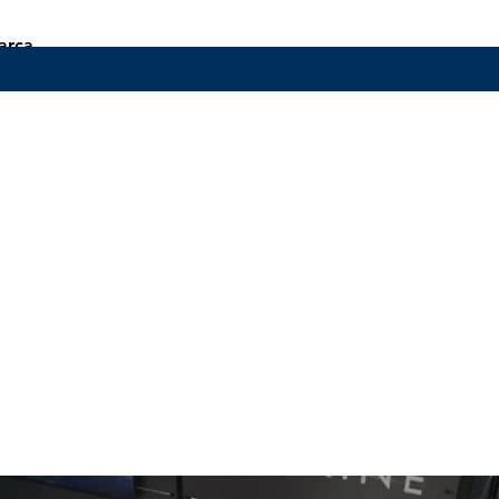
arça
 PE# 2 - #5
Henüz Değerlendirme Yok
Fikirlerinizi paylaşın. İlk değerlendirmeyi siz yazın.
Değerlendirme Yap