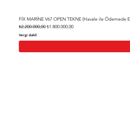
FİX MARİNE V67 OPEN TEKNE (Havale ile Ödemede Eks
Normal Fiyat
İndirimli Fiyat
₺2.200.000,00
₺1.800.000,00
Vergi dahil
Ana Sayfa
Hakkımızda
Bize Ulaşın