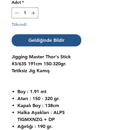
Adet
*
Tükendi
Geldiğinde Bildir
Jigging Master Thor's Stick
#3/63S 191cm 150-320gr.
Tetiksiz Jig Kamış
Boy : 1.91 mt
Atarı : 150 - 320 gr.
Kapalı Boy : 138cm
Halka Ayakları : ALPS
TIGMXNZG + DP
Ağırlığı : 190 gr.