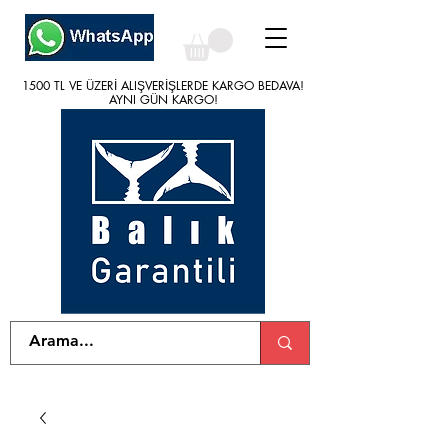
1500 TL VE ÜZERİ ALIŞVERİŞLERDE KARGO BEDAVA!
1500 TL VE ÜZERİ ALIŞVERİŞLERDE KARGO BEDAVA!
AYNI GÜN KARGO!
AYNI GÜN KARGO!