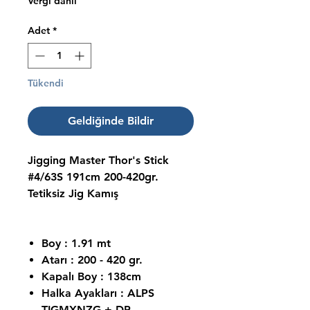
Vergi dahil
Adet
*
Tükendi
Geldiğinde Bildir
Jigging Master Thor's Stick
#4/63S 191cm 200-420gr.
Tetiksiz Jig Kamış
Boy : 1.91 mt
Atarı : 200 - 420 gr.
Kapalı Boy : 138cm
Halka Ayakları : ALPS
TIGMXNZG + DP