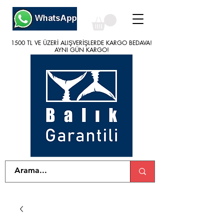
1500 TL VE ÜZERİ ALIŞVERİŞLERDE KARGO BEDAVA!
1500 TL VE ÜZERİ ALIŞVERİŞLERDE KARGO BEDAVA!
AYNI GÜN KARGO!
AYNI GÜN KARGO!