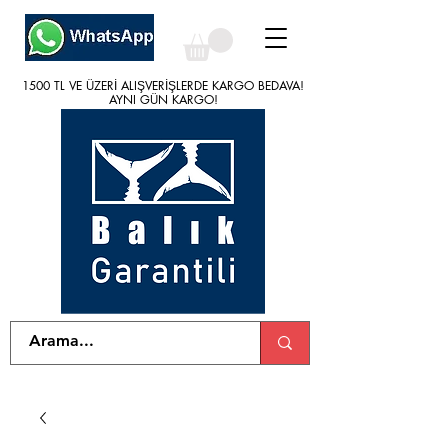
1500 TL VE ÜZERİ ALIŞVERİŞLERDE KARGO BEDAVA!
1500 TL VE ÜZERİ ALIŞVERİŞLERDE KARGO BEDAVA!
AYNI GÜN KARGO!
AYNI GÜN KARGO!