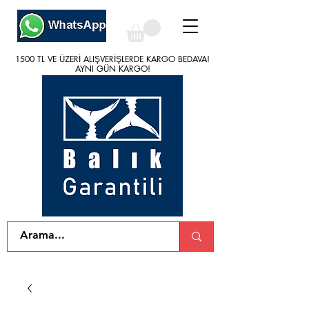
1500 TL VE ÜZERİ ALIŞVERİŞLERDE KARGO BEDAVA!
1500 TL VE ÜZERİ ALIŞVERİŞLERDE KARGO BEDAVA!
AYNI GÜN KARGO!
AYNI GÜN KARGO!