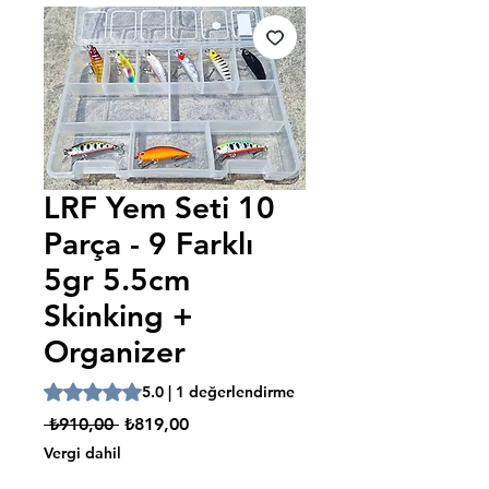
LRF Yem Seti 10
Parça - 9 Farklı
5gr 5.5cm
Skinking +
Organizer
1 değerlendirmeye göre beş yıldız üzerinden hesaplanan
5.0 | 1 değerlendirme
Normal
İndirimli
 ₺910,00 
₺819,00
Fiyat
Fiyat
Vergi dahil