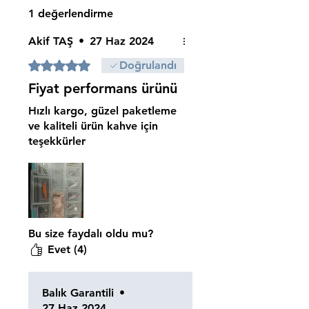
1 değerlendirme
Akif TAŞ
•
27 Haz 2024
5 üzerinden 5 yıldız
Doğrulandı
Fiyat performans ürünü
Hızlı kargo, güzel paketleme
ve kaliteli ürün kahve için
teşekkürler
Bu size faydalı oldu mu?
Evet (4)
Balık Garantili
•
27 Haz 2024