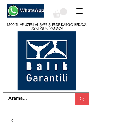
1500 TL VE ÜZERİ ALIŞVERİŞLERDE KARGO BEDAVA!
1500 TL VE ÜZERİ ALIŞVERİŞLERDE KARGO BEDAVA!
AYNI GÜN KARGO!
AYNI GÜN KARGO!