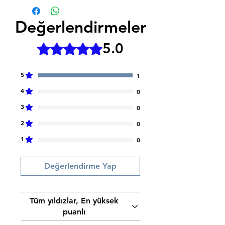
Değerlendirmeler
5.0
5 üzerinden 5 yıldız
5
1
4
0
3
0
2
0
1
0
Değerlendirme Yap
Tüm yıldızlar, En yüksek
puanlı