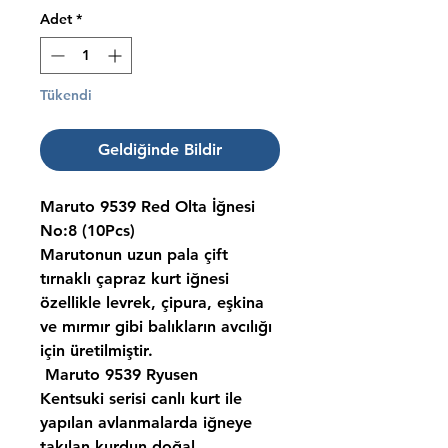
Adet
*
Tükendi
Geldiğinde Bildir
Maruto 9539 Red Olta İğnesi
No:8 (10Pcs)
Marutonun uzun pala çift
tırnaklı çapraz kurt iğnesi
özellikle levrek, çipura, eşkina
ve mırmır gibi balıkların avcılığı
için üretilmiştir.
Maruto 9539 Ryusen
Kentsuki serisi canlı kurt ile
yapılan avlanmalarda iğneye
takılan kurdun doğal