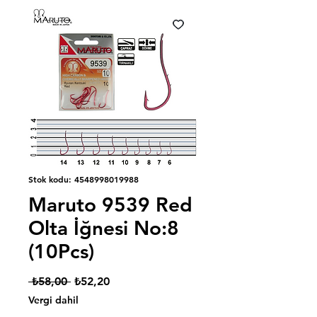
Stok kodu: 4548998019988
Maruto 9539 Red
Olta İğnesi No:8
(10Pcs)
Normal
İndirimli
 ₺58,00 
₺52,20
Fiyat
Fiyat
Vergi dahil