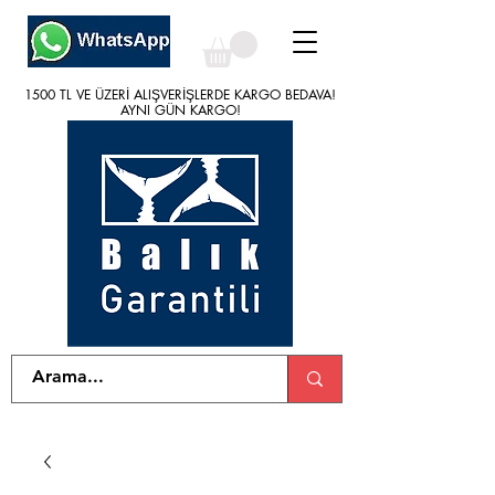
1500 TL VE ÜZERİ ALIŞVERİŞLERDE KARGO BEDAVA!
1500 TL VE ÜZERİ ALIŞVERİŞLERDE KARGO BEDAVA!
AYNI GÜN KARGO!
AYNI GÜN KARGO!