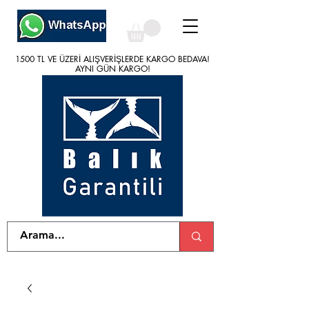
1500 TL VE ÜZERİ ALIŞVERİŞLERDE KARGO BEDAVA!
1500 TL VE ÜZERİ ALIŞVERİŞLERDE KARGO BEDAVA!
AYNI GÜN KARGO!
AYNI GÜN KARGO!