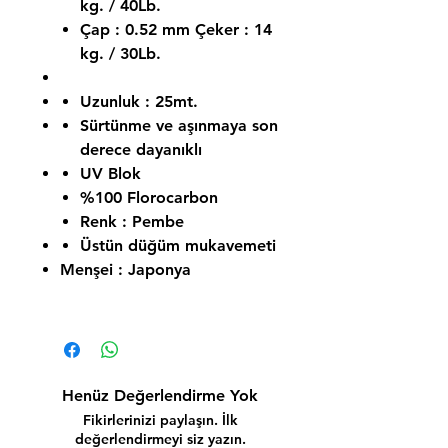
kg. / 40Lb.
Çap : 0.52 mm Çeker : 14
kg. / 30Lb.
Uzunluk : 25mt.
Sürtünme ve aşınmaya son
derece dayanıklı
UV Blok
%100 Florocarbon
Renk : Pembe
Üstün düğüm mukavemeti
Menşei : Japonya
Henüz Değerlendirme Yok
Fikirlerinizi paylaşın. İlk
değerlendirmeyi siz yazın.