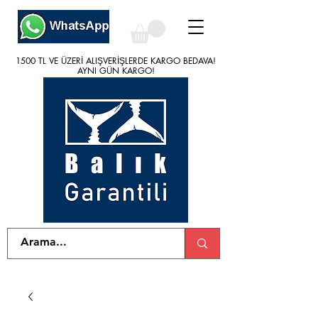
1500 TL VE ÜZERİ ALIŞVERİŞLERDE KARGO BEDAVA!
1500 TL VE ÜZERİ ALIŞVERİŞLERDE KARGO BEDAVA!
AYNI GÜN KARGO!
AYNI GÜN KARGO!