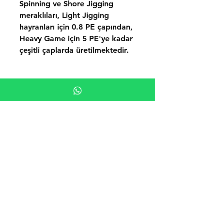
Spinning ve Shore Jigging
meraklıları, Light Jigging
hayranları için 0.8 PE çapından,
Heavy Game için 5 PE'ye kadar
çeşitli çaplarda üretilmektedir.
Henüz Değerlendirme Yok
Fikirlerinizi paylaşın. İlk
değerlendirmeyi siz yazın.
Değerlendirme Yap
Benzer Ürünler