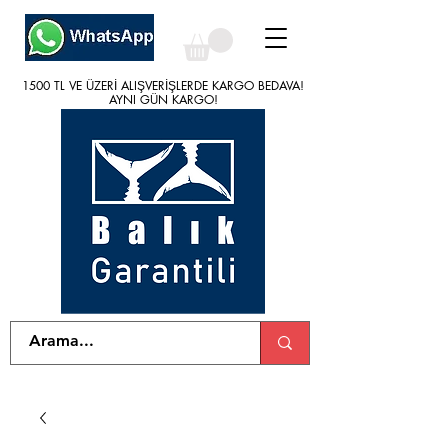
1500 TL VE ÜZERİ ALIŞVERİŞLERDE KARGO BEDAVA!
1500 TL VE ÜZERİ ALIŞVERİŞLERDE KARGO BEDAVA!
AYNI GÜN KARGO!
AYNI GÜN KARGO!