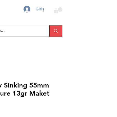
Giriş
Uv Sinking 55mm
Lure 13gr Maket