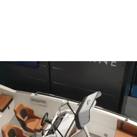
Fikirlerinizi paylaşın. İlk değerlendirmeyi siz yazın.
Değerlendirme Yap