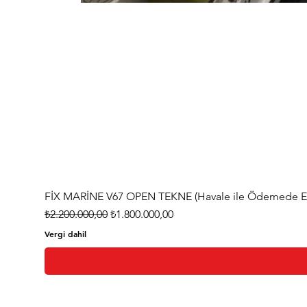
FİX MARİNE V67 OPEN TEKNE (Havale ile Ödemede Eks
Normal Fiyat
İndirimli Fiyat
₺2.200.000,00
₺1.800.000,00
Vergi dahil