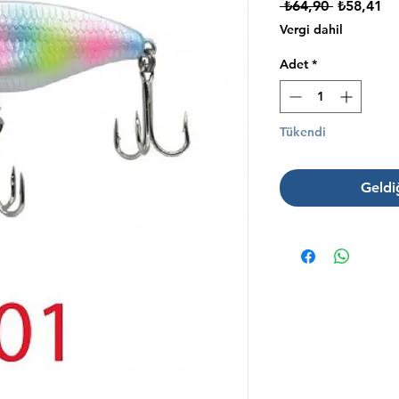
Normal
İnd
 ₺64,90 
₺58,41
Fiyat
Fi
Vergi dahil
Adet
*
Tükendi
Geldi