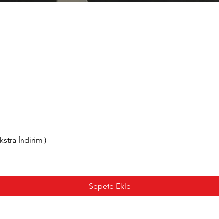
tra İndirim )
Sepete Ekle