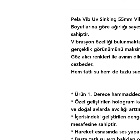
Pela Vib Uv Sinking 55mm Vib
Boyutlarına göre ağırlığı say
sahiptir.
Vibrasyon özelliği bulunmakta
gerçeklik görünümünü maksim
Göz alıcı renkleri ile avının d
cezbeder.
Hem tatlı su hem de tuzlu su
* Ürün 1. Derece hammaddeden
* Özel geliştirilen hologram
ve doğal avlarda avcılığı arttır
* İçerisindeki geliştirilen d
mesafesine sahiptir.
* Hareket esnasında ses yapa
* Başta tatlı su avcı balıklar