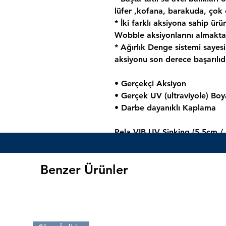
lüfer ,kofana, barakuda, çok e
* İki farklı aksiyona sahip ürü
Wobble aksiyonlarını almakta
* Ağırlık Denge sistemi sayes
aksiyonu son derece başarılıdı
• Gerçekçi Aksiyon
• Gerçek UV (ultraviyole) Boy
• Darbe dayanıklı Kaplama
Pela VIB UV Sinking (5.5cm / 
Uzunluk : 55mm
Ağırlık : 13gr (Sinking)
Benzer Ürünler
Aksiyon : Rolling
Maket Balık