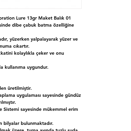
ration Lure 13gr Maket Balık 01
esinde dibe çabuk batma özelliğine
dır, yüzerken yalpalayarak yüzer ve
uma cıkartır.
ikkatini kolaylıkla çeker ve onu
da kullanıma uygundur.
 üretilmiştir.
 kaplama uygulaması sayesinde gündüz
ılmıştır.
enge Sistemi sayesinde mükemmel erim
n bilyalar bulunmaktadır.
ı olmak üzere, turna avında tuzlu suda