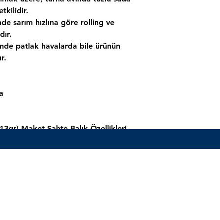
tkilidir.
nde sarım hızlına göre rolling ve
dır.
inde patlak havalarda bile ürünün
r.
a
13gr) Maket Sahte Balık Özellikleri
Henüz Değerlendirme Yok