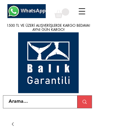
1500 TL VE ÜZERİ ALIŞVERİŞLERDE KARGO BEDAVA!
1500 TL VE ÜZERİ ALIŞVERİŞLERDE KARGO BEDAVA!
AYNI GÜN KARGO!
AYNI GÜN KARGO!