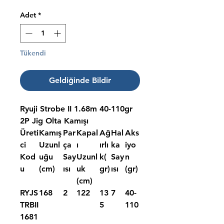
Adet
*
Tükendi
Geldiğinde Bildir
Ryuji Strobe II 1.68m 40-110gr
2P Jig Olta Kamışı
Üreti
Kamış
Par
Kapal
Ağ
Hal
Aks
ci
Uzunl
ça
ı
ırlı
ka
iyo
Kod
uğu
Say
Uzunl
k(
Say
n
u
(cm)
ısı
uk
gr)
ısı
(gr)
(cm)
RYJS
168
2
122
13
7
40-
TRBII
5
110
1681