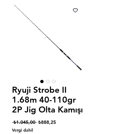
Ryuji Strobe II
1.68m 40-110gr
2P Jig Olta Kamışı
Normal
İndirimli
 ₺1.045,00 
₺888,25
Fiyat
Fiyat
Vergi dahil