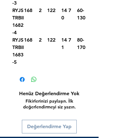
-3
RYJS
168
2
122
14
7
60-
TRBII
0
130
1682
-4
RYJS
168
2
122
14
7
80-
TRBII
1
170
1683
-5
Henüz Değerlendirme Yok
Fikirlerinizi paylaşın. İlk
değerlendirmeyi siz yazın.
Değerlendirme Yap