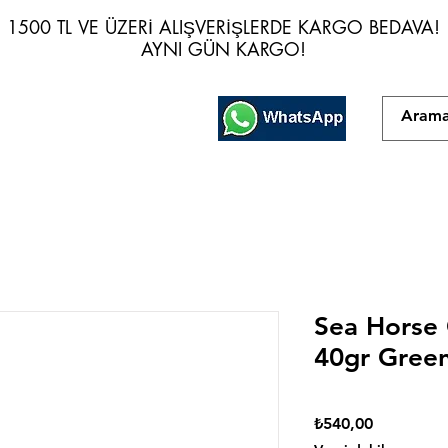
1500 TL VE ÜZERİ ALIŞVERİŞLERDE KARGO BEDAVA!
1500 TL VE ÜZERİ ALIŞVERİŞLERDE KARGO BEDAVA!
AYNI GÜN KARGO!
AYNI GÜN KARGO!
Sea Horse 
40gr Green
Fiyat
₺540,00