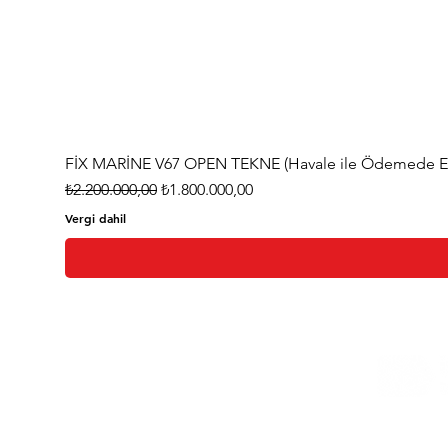
FİX MARİNE V67 OPEN TEKNE (Havale ile Ödemede Eks
Normal Fiyat
İndirimli Fiyat
₺2.200.000,00
₺1.800.000,00
Vergi dahil
Ana Sayfa