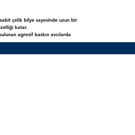
abit çelik bilye sayesinde uzun bir
zelliği katar.
ulunan agresif baskın avcılarda
ısı ile mükemmel ışık oyunları
ınızı kolayca tutmanızı sağlar ve
n vadede balıkçılar tarafından tercih
Henüz Değerlendirme Yok
Fikirlerinizi paylaşın. İlk değerlendirmeyi siz yazın.
Değerlendirme Yap