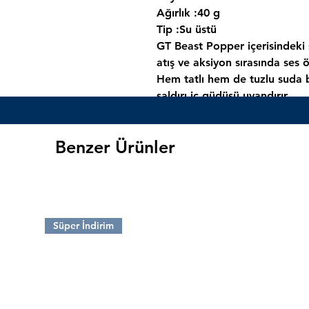
Ağırlık :40 g
Tip :Su üstü
GT Beast Popper içerisindeki s
atış ve aksiyon sırasında ses ö
Hem tatlı hem de tuzlu suda b
saldırı iç güdüsü uyandırır.
Ergonomik ve parlak renk yap
yaparak avını oltaya çeker.
Benzer Ürünler
Sağlam kancaları sayesinde av
paslanmaz çelik yapısıyla uzu
edilmektedir.
Süper İndirim