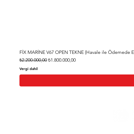
FİX MARİNE V67 OPEN TEKNE (Havale ile Ödemede Eks
Normal Fiyat
İndirimli Fiyat
₺2.200.000,00
₺1.800.000,00
Vergi dahil
Ana Sayfa