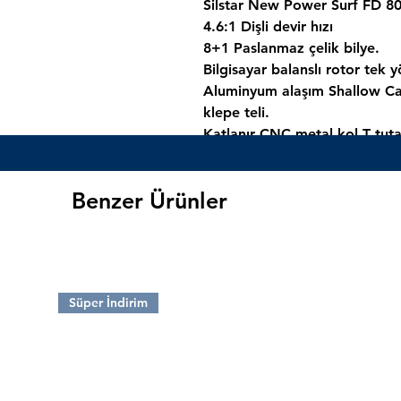
Silstar New Power Surf FD 8
4.6:1 Dişli devir hızı
8+1 Paslanmaz çelik bilye.
Bilgisayar balanslı rotor tek 
Aluminyum alaşım Shallow Cas
klepe teli.
Katlanır CNC metal kol T tut
18kg maksimum drag
Bir turda 100cm sarım yapmak
Benzer Ürünler
0.23/470 0.27/345 0.30/280 mi
Ağırlık 616 gr
Surf Makine
Süper İndirim