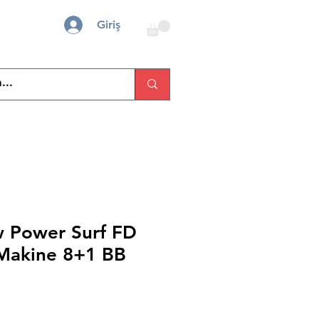
Giriş
w Power Surf FD
 Makine 8+1 BB