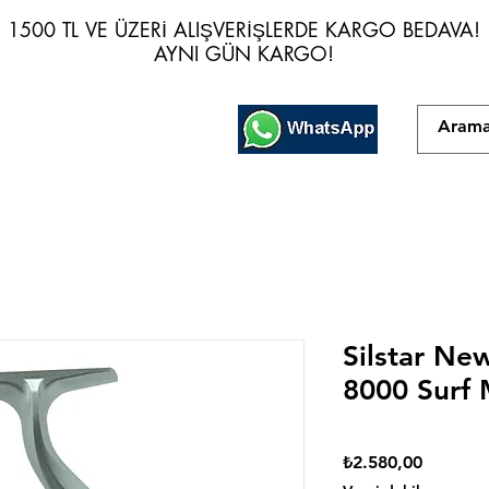
1500 TL VE ÜZERİ ALIŞVERİŞLERDE KARGO BEDAVA!
1500 TL VE ÜZERİ ALIŞVERİŞLERDE KARGO BEDAVA!
AYNI GÜN KARGO!
AYNI GÜN KARGO!
Silstar Ne
8000 Surf
Fiyat
₺2.580,00