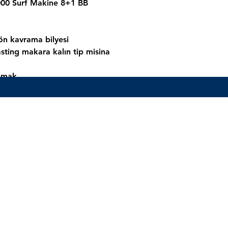
000 Surf Makine 8+1 BB
yön kavrama bilyesi
ting makara kalın tip misina
amak.
tadır.
sina sarım kapasitesi.
Henüz Değerlendirme Yok
Fikirlerinizi paylaşın. İlk değerlendirmeyi siz yazın.
Değerlendirme Yap