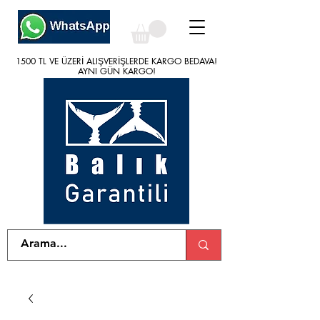
1500 TL VE ÜZERİ ALIŞVERİŞLERDE KARGO BEDAVA!
1500 TL VE ÜZERİ ALIŞVERİŞLERDE KARGO BEDAVA!
AYNI GÜN KARGO!
AYNI GÜN KARGO!