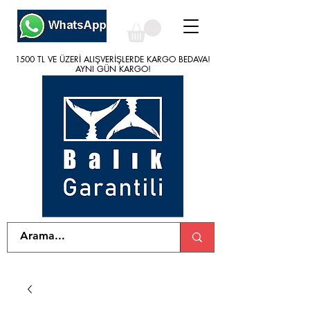
1500 TL VE ÜZERİ ALIŞVERİŞLERDE KARGO BEDAVA!
1500 TL VE ÜZERİ ALIŞVERİŞLERDE KARGO BEDAVA!
AYNI GÜN KARGO!
AYNI GÜN KARGO!