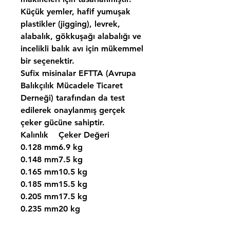
Küçük yemler, hafif yumuşak
plastikler (jigging), levrek,
alabalık, gökkuşağı alabalığı ve
incelikli balık avı için mükemmel
bir seçenektir.
Sufix misinalar EFTTA (Avrupa
Balıkçılık Mücadele Ticaret
Derneği) tarafından da test
edilerek onaylanmış gerçek
çeker gücüne sahiptir.
Kalınlık
Çeker Değeri
0.128 mm
6.9 kg
0.148 mm
7.5 kg
0.165 mm
10.5 kg
0.185 mm
15.5 kg
0.205 mm
17.5 kg
0.235 mm
20 kg