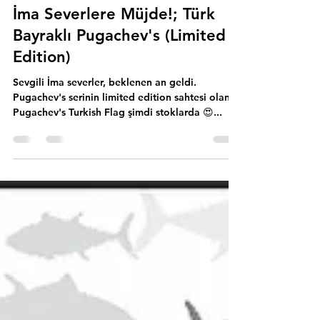
8 Eyl 2024
1 dakikada okunur
İma Severlere Müjde!; Türk
Bayraklı Pugachev's (Limited
Edition)
Sevgili İma severler, beklenen an geldi.
Pugachev's serinin limited edition sahtesi olan
Pugachev's Turkish Flag şimdi stoklarda 😍️...