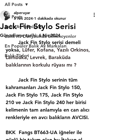
All Posts
alperuyar
All Posts
5 Nis 2024
1 dakikada okunur
Jack Fin Stylo Serisi
Balık Av Teknikleri
Güncelleme tarihi:
6 Nis 2024
Balık Av Dünyasında Bilinmeyenler
	Jack Fin Stylo serisi demeli 
En Popüler Balık Av Markaları
yoksa, 
Lüfer, Kofana, Yazılı Orkinos, 
Balık Türleri
Lambuka, Levrek, Baraküda 
balıklarının korkulu rüyası mı ?
	Jack Fin Stylo serinin tüm 
kahramanları Jack Fin Stylo 150, 
Jack Fin Stylo 175, Jack Fin Stylo 
210 ve Jack Fin Stylo 240 her birisi 
kelimenin tam anlamıyla en can alıcı 
renkleriyle en avcı balıkların AVCISI.
BKK  Fangs BT663-UA iğneler ile 
güçlü bir takım olan bu İtalyan el 