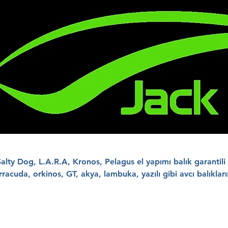
 Salty Dog, L.A.R.A, Kronos, Pelagus el yapımı balık garantili
rracuda, orkinos, GT, akya, lambuka, yazılı gibi avcı balıkları
ez yemi. #jackfin #jackfinsahte #jackfinstylo