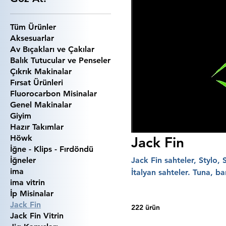
Tüm Ürünler
Aksesuarlar
Av Bıçakları ve Çakılar
Balık Tutucular ve Penseler
Çıkrık Makinalar
Fırsat Ürünleri
Fluorocarbon Misinalar
Genel Makinalar
Giyim
Hazır Takımlar
Höwk
Jack Fin
İğne - Klips - Fırdöndü
İğneler
Jack Fin sahteler, Stylo,
ima
İtalyan sahteler. Tuna, ba
ima vitrin
vazgeçilm
İp Misinalar
Jack Fin
222 ürün
Jack Fin Vitrin