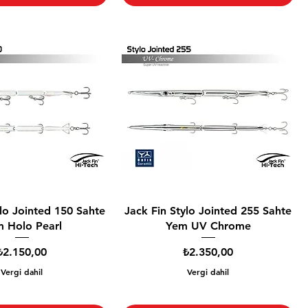
ylo Jointed 150 Sahte
Jack Fin Stylo Jointed 255 Sahte
 Holo Pearl
Yem UV Chrome
Fiyat
Fiyat
₺2.150,00
₺2.350,00
Vergi dahil
Vergi dahil