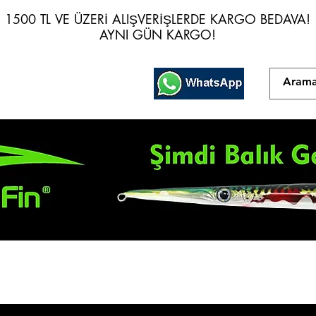
1500 TL VE ÜZERİ ALIŞVERİŞLERDE KARGO BEDAVA!
1500 TL VE ÜZERİ ALIŞVERİŞLERDE KARGO BEDAVA!
AYNI GÜN KARGO!
AYNI GÜN KARGO!