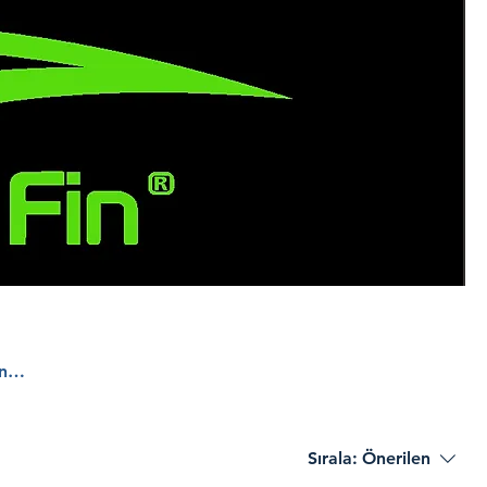
n
Sırala:
Önerilen