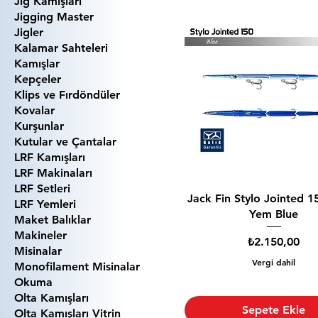
Jig Kamışları
Jigging Master
Jigler
Kalamar Sahteleri
Kamışlar
Kepçeler
Klips ve Fırdöndüler
Kovalar
Kurşunlar
Kutular ve Çantalar
LRF Kamışları
LRF Makinaları
LRF Setleri
Jack Fin Stylo Jointed 1
LRF Yemleri
Yem Blue
Maket Balıklar
Makineler
Fiyat
₺2.150,00
Misinalar
Vergi dahil
Monofilament Misinalar
Okuma
Olta Kamışları
Sepete Ekle
Olta Kamışları Vitrin