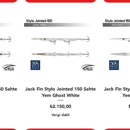
50 Sahte
Jack Fin Stylo Jointed 150 Sahte
Jack Fin St
Yem Ghost White
Yem
Fiyat
₺2.150,00
Vergi dahil