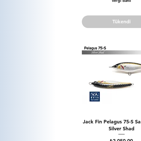
Vergi dahil
Tükendi
Jack Fin Pelagus 75-S S
Silver Shad
Fiyat
₺2.050,00