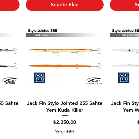
Sepete Ekle
S
55 Sahte
Jack Fin Stylo Jointed 255 Sahte
Jack Fin St
Yem Kuda Killer
Yem Wh
Fiyat
₺2.350,00
Vergi dahil