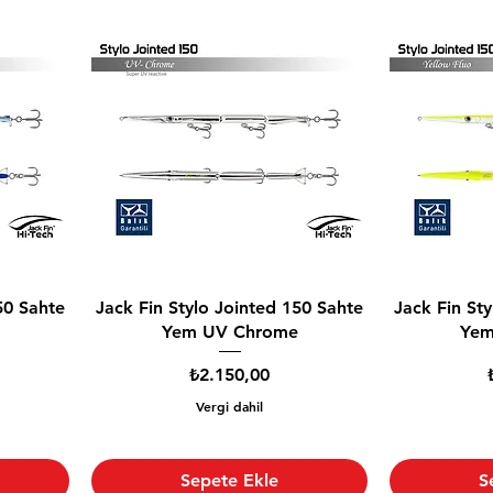
50 Sahte
Jack Fin Stylo Jointed 150 Sahte
Jack Fin St
Yem UV Chrome
Yem
Fiyat
₺2.150,00
Vergi dahil
Sepete Ekle
S