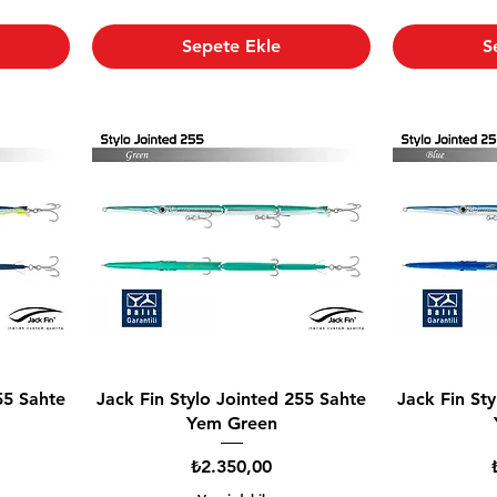
Sepete Ekle
S
55 Sahte
Jack Fin Stylo Jointed 255 Sahte
Jack Fin St
Yem Green
Fiyat
₺2.350,00