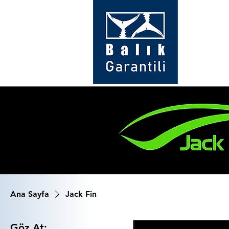
Ana Sayfa
Jack Fin
Göz At: