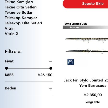
Tekne Kamışları
Sepete Ekle
Tekne Olta Setleri
Tekne ve Botlar
Teleskop Kamışlar
Teleskop Olta Setleri
Vitrin
Vitrin 2
Filtrele:
Fiyat
₺855
₺26.150
Jack Fin Stylo Jointed 2
Yem Barracuda
Beden
Fiyat
₺2.350,00
L
Vergi dahil
M