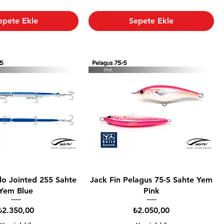
epete Ekle
Sepete Ekle
ylo Jointed 255 Sahte
Jack Fin Pelagus 75-S Sahte Yem
Yem Blue
Pink
Fiyat
Fiyat
₺2.350,00
₺2.050,00