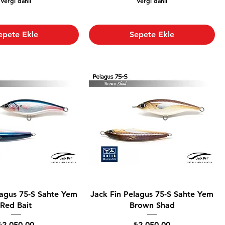
Vergi dahil
Vergi dahil
epete Ekle
Sepete Ekle
lagus 75-S Sahte Yem
Jack Fin Pelagus 75-S Sahte Yem
Red Bait
Brown Shad
Fiyat
Fiyat
₺2.050,00
₺2.050,00