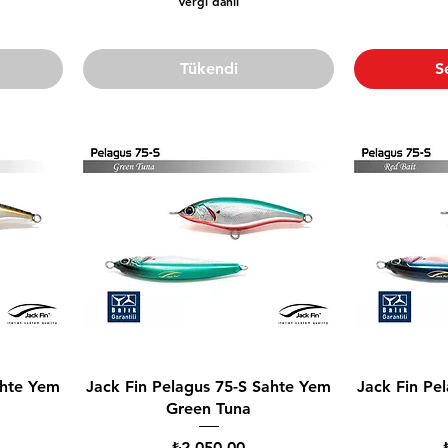
Vergi dahil
Tükendi
S
ahte Yem
Jack Fin Pelagus 75-S Sahte Yem
Jack Fin Pe
Green Tuna
Fiyat
₺2.050,00