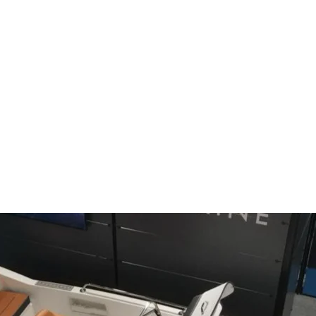
atılmıştır ve boyası birkaç kat ekstra
nur.
Henüz Değerlendirme Yok
Fikirlerinizi paylaşın. İlk değerlendirmeyi siz yazın.
Değerlendirme Yap