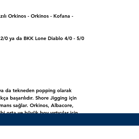
zılı Orkinos - Orkinos - Kofana -
 2/0 ya da BKK Lone Diablo 4/0 - 5/0
 ya da tekneden popping olarak
kça başarılıdır. Shore Jigging için
mans sağlar. Orkinos, Albacore,
i orta ve büyük boy yırtıcılar için
, uzun ve hassas atışlar sağlar.
e çok iyi bir aksiyon verir. Batarken
alıkların dikkatini çeker. 1,8 mm