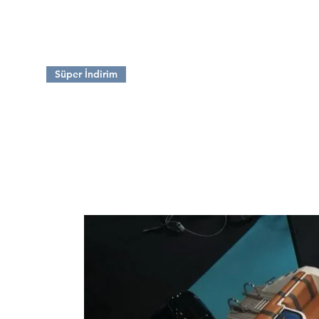
paslanmaz çelikten tel ile don
güçlü parlak kaplama ile koru
Süper İndirim