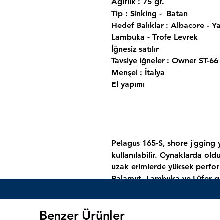
Ağırlık : 75 gr.
Tip : Sinking - Batan
Hedef Balıklar : Albacore - Ya
Lambuka - Trofe Levrek
İğnesiz satılır
Tavsiye iğneler : Owner ST-66
Menşei : İtalya
El yapımı
Pelagus 165-S, shore jigging
kullanılabilir. Oynaklarda oldu
uzak erimlerde yüksek perfor
Palamut, Lambuka ve Lüfer gib
mükemmeldir. Mükemmel denge
Hem uzun hem de kısa jerklerl
Benzer Ürünler
sallanarak (wobbling) inerek b