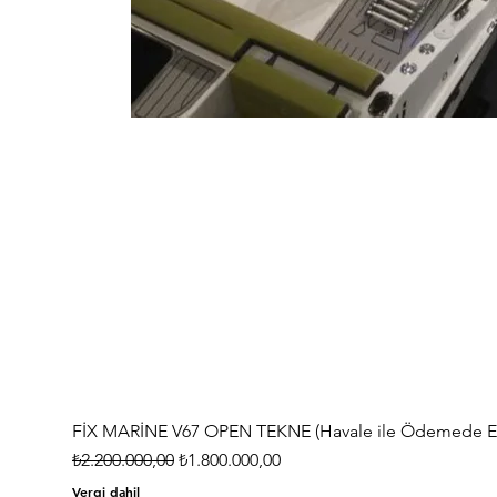
FİX MARİNE V67 OPEN TEKNE (Havale ile Ödemede Eks
Normal Fiyat
İndirimli Fiyat
₺2.200.000,00
₺1.800.000,00
Vergi dahil