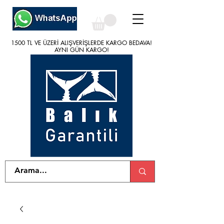
1500 TL VE ÜZERİ ALIŞVERİŞLERDE KARGO BEDAVA!
1500 TL VE ÜZERİ ALIŞVERİŞLERDE KARGO BEDAVA!
AYNI GÜN KARGO!
AYNI GÜN KARGO!