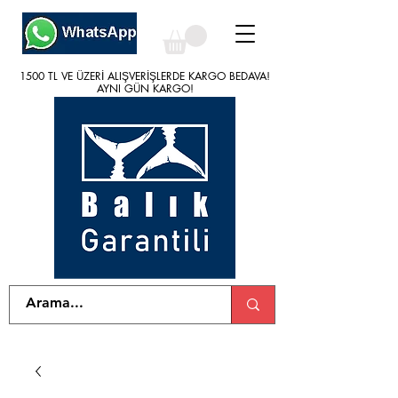
1500 TL VE ÜZERİ ALIŞVERİŞLERDE KARGO BEDAVA!
1500 TL VE ÜZERİ ALIŞVERİŞLERDE KARGO BEDAVA!
AYNI GÜN KARGO!
AYNI GÜN KARGO!