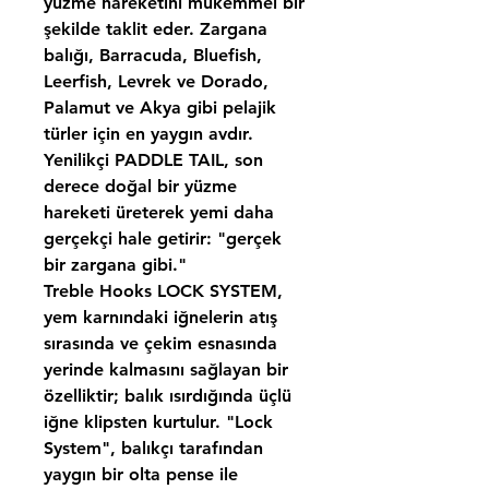
yüzme hareketini mükemmel bir
şekilde taklit eder. Zargana
balığı, Barracuda, Bluefish,
Leerfish, Levrek ve Dorado,
Palamut ve Akya gibi pelajik
türler için en yaygın avdır.
Yenilikçi
PADDLE TAIL
, son
derece doğal bir yüzme
hareketi üreterek yemi daha
gerçekçi hale getirir: "gerçek
bir zargana gibi."
Treble Hooks LOCK SYSTEM
,
yem karnındaki iğnelerin atış
sırasında ve çekim esnasında
yerinde kalmasını sağlayan bir
özelliktir; balık ısırdığında üçlü
iğne klipsten kurtulur. "Lock
System", balıkçı tarafından
yaygın bir olta pense ile