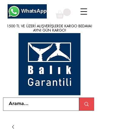
1500 TL VE ÜZERİ ALIŞVERİŞLERDE KARGO BEDAVA!
1500 TL VE ÜZERİ ALIŞVERİŞLERDE KARGO BEDAVA!
AYNI GÜN KARGO!
AYNI GÜN KARGO!