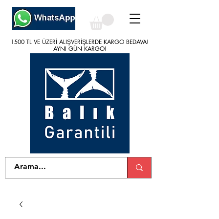
1500 TL VE ÜZERİ ALIŞVERİŞLERDE KARGO BEDAVA!
1500 TL VE ÜZERİ ALIŞVERİŞLERDE KARGO BEDAVA!
AYNI GÜN KARGO!
AYNI GÜN KARGO!