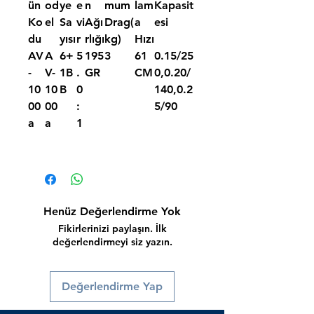
ün
od
ye
e
n
mum
lam
Kapasit
Ko
el
Sa
vi
Ağı
Drag(
a
esi
du
yısı
r
rlığı
kg)
Hızı
AV
A
6+
5
195
3
61
0.15/25
-
V-
1B
.
GR
CM
0,0.20/
10
10
B
0
140,0.2
00
00
:
5/90
a
a
1
Henüz Değerlendirme Yok
Fikirlerinizi paylaşın. İlk
değerlendirmeyi siz yazın.
Değerlendirme Yap