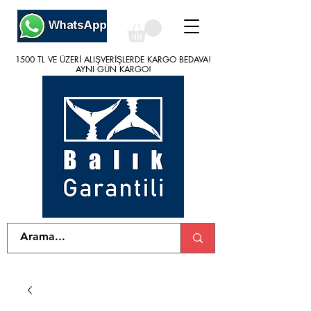
1500 TL VE ÜZERİ ALIŞVERİŞLERDE KARGO BEDAVA!
1500 TL VE ÜZERİ ALIŞVERİŞLERDE KARGO BEDAVA!
AYNI GÜN KARGO!
AYNI GÜN KARGO!