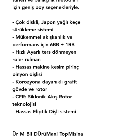
için geniş boy seçenekleriyle.
- Çok diskli, Japon yağlı keçe
sürükleme sistemi
- Mükemmel akışkanlık ve
performans için 6BB + 1RB
- Hızlı Ayarlı ters dönmeyen
roler rulman
- Hassas makine kesim pirinç
pinyon dişlisi
- Korozyona dayanıklı grafit
gövde ve rotor
- CFR: Siklonik Akış Rotor
teknolojisi
- Hassas Eliptik Dişli sistemi
Ür
M
Bil
D
Ürü
Maxi
Top
Misina