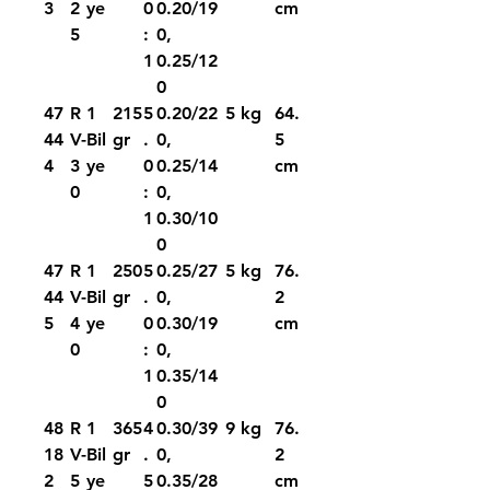
3
2
ye
0
0.20/19
cm
5
:
0,
1
0.25/12
0
47
R
1
215
5
0.20/22
5 kg
64.
44
V-
Bil
gr
.
0,
5
4
3
ye
0
0.25/14
cm
0
:
0,
1
0.30/10
0
47
R
1
250
5
0.25/27
5 kg
76.
44
V-
Bil
gr
.
0,
2
5
4
ye
0
0.30/19
cm
0
:
0,
1
0.35/14
0
48
R
1
365
4
0.30/39
9 kg
76.
18
V-
Bil
gr
.
0,
2
2
5
ye
5
0.35/28
cm