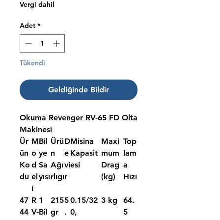
Vergi dahil
Adet
*
Tükendi
Geldiğinde Bildir
Okuma Revenger RV-65 FD Olta
Makinesi
Ür
M
Bil
Ürü
D
Misina
Maxi
Top
ün
o
ye
n
e
Kapasit
mum
lam
Ko
d
Sa
Ağı
vi
esi
Drag
a
du
el
yısı
rlıgı
r
(kg)
Hızı
i
47
R
1
215
5
0.15/32
3 kg
64.
44
V-
Bil
gr
.
0,
5