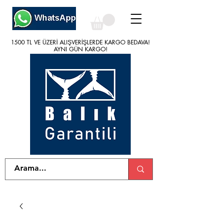
1500 TL VE ÜZERİ ALIŞVERİŞLERDE KARGO BEDAVA!
1500 TL VE ÜZERİ ALIŞVERİŞLERDE KARGO BEDAVA!
AYNI GÜN KARGO!
AYNI GÜN KARGO!