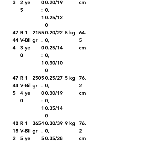
3
2
ye
0
0.20/19
cm
5
:
0,
1
0.25/12
0
47
R
1
215
5
0.20/22
5 kg
64.
44
V-
Bil
gr
.
0,
5
4
3
ye
0
0.25/14
cm
0
:
0,
1
0.30/10
0
47
R
1
250
5
0.25/27
5 kg
76.
44
V-
Bil
gr
.
0,
2
5
4
ye
0
0.30/19
cm
0
:
0,
1
0.35/14
0
48
R
1
365
4
0.30/39
9 kg
76.
18
V-
Bil
gr
.
0,
2
2
5
ye
5
0.35/28
cm