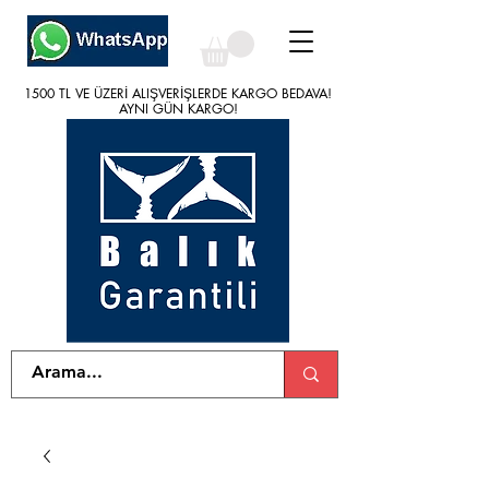
1500 TL VE ÜZERİ ALIŞVERİŞLERDE KARGO BEDAVA!
1500 TL VE ÜZERİ ALIŞVERİŞLERDE KARGO BEDAVA!
AYNI GÜN KARGO!
AYNI GÜN KARGO!