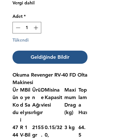
Vergi dahil
Adet
*
Tükendi
Geldiğinde Bildir
Okuma Revenger RV-40 FD Olta
Makinesi
Ür
M
Bil
Ürü
D
Misina
Maxi
Top
ün
o
ye
n
e
Kapasit
mum
lam
Ko
d
Sa
Ağı
vi
esi
Drag
a
du
el
yısı
rlıgı
r
(kg)
Hızı
i
47
R
1
215
5
0.15/32
3 kg
64.
44
V-
Bil
gr
.
0,
5